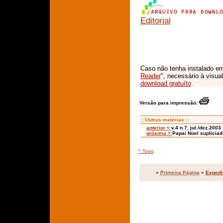
Editorial
Caso não tenha instalado em
Reader
", necessário à visua
download gratuíto
.
Versão para impressão:
:: Outras matérias ::
anterior <
v.4 n.7, jul./dez.2003
próxima >
Papai Noel supliciad
^ Topo
»
Primeira Página
»
Expedi