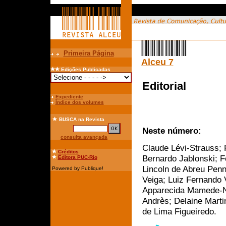
Primeira Página
Alceu 7
Edições Publicadas
Editorial
Expediente
Índice dos volumes
BUSCA
na Revista
Neste número:
consulta avançada
Claude Lévi-Strauss; 
Créditos
Bernardo Jablonski; F
Editora PUC-Rio
Lincoln de Abreu Penn
Powered by Publique!
Veiga; Luiz Fernando
Apparecida Mamede-Ne
Andrès; Delaine Martin
de Lima Figueiredo.