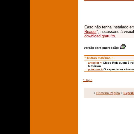
Caso não tenha instalado em
Reader
", necessário à visua
download gratuíto
.
Versão para impressão:
:: Outras matérias ::
anterior <
Chico Rei: quem é rei
histórico
próxima >
O espectador cinemat
^ Topo
»
Primeira Página
»
Expedi