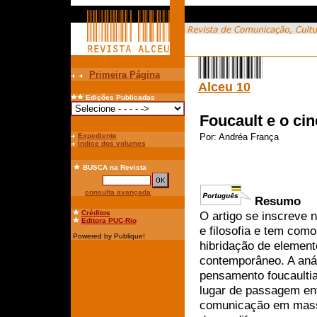
Primeira Página
Alceu 10
Edições Publicadas
Foucault e o c
Expediente
Por:
Andréa França
Índice dos volumes
BUSCA
na Revista
consulta avançada
Resumo
Créditos
O artigo se inscreve 
Editora PUC-Rio
e filosofia e tem com
Powered by Publique!
hibridação de element
contemporâneo. A aná
pensamento foucaultia
lugar de passagem en
comunicação em massa