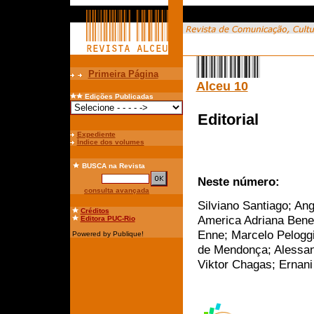
Primeira Página
Alceu 10
Edições Publicadas
Editorial
Expediente
Índice dos volumes
BUSCA
na Revista
Neste número:
consulta avançada
Silviano Santiago; An
Créditos
America Adriana Bened
Editora PUC-Rio
Enne; Marcelo Peloggi
Powered by Publique!
de Mendonça; Alessand
Viktor Chagas; Ernani