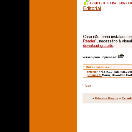
Editorial
Caso não tenha instalado em
Reader
", necessário à visua
download gratuíto
.
Versão para impressão:
:: Outras matérias ::
anterior <
v.5 n.10, jan./jun.200
próxima >
Mário, Oswald e Carl
^ Topo
»
Primeira Página
»
Expedi