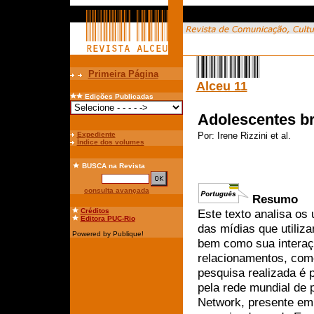
Primeira Página
Alceu 11
Edições Publicadas
Adolescentes br
Expediente
Por:
Irene Rizzini et al.
Índice dos volumes
BUSCA
na Revista
consulta avançada
Resumo
Créditos
Este texto analisa os
Editora PUC-Rio
das mídias que utiliza
Powered by Publique!
bem como sua interaç
relacionamentos, como
pesquisa realizada é 
pela rede mundial de 
Network, presente em 