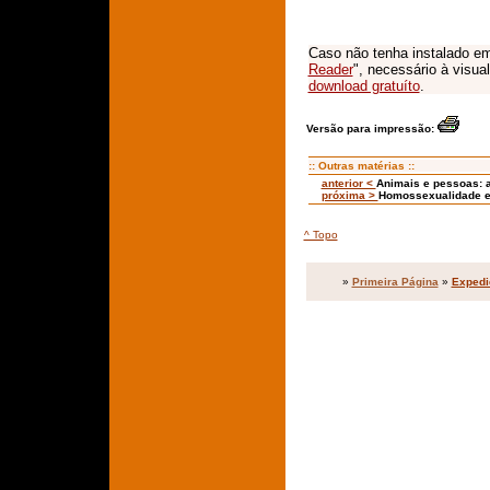
Caso não tenha instalado em
Reader
", necessário à visua
download gratuíto
.
Versão para impressão:
:: Outras matérias ::
anterior <
Animais e pessoas: a
próxima >
Homossexualidade e 
^ Topo
»
Primeira Página
»
Expedi