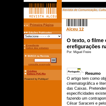
Primeira Página
Alceu 12
Edições Publicadas
O texto, o filme 
erefigurações n
Expediente
Índice dos volumes
Por:
Miguel Freire
BUSCA
na Revista
consulta avançada
Créditos
Resumo
Editora PUC-Rio
O artigo tem como obj
Powered by Publique!
cinematográfica e lite
das Caixas. Pretendem
especificidades existe
fazendo um contrapont
César Saraceni e pelo