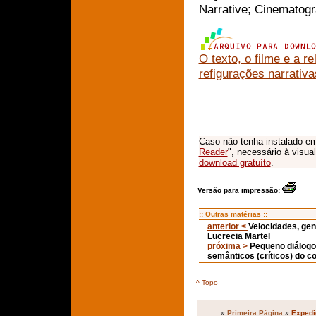
Narrative; Cinematogr
O texto, o filme e a re
refigurações narrativ
Caso não tenha instalado em
Reader
", necessário à visua
download gratuíto
.
Versão para impressão:
:: Outras matérias ::
anterior <
Velocidades, gen
Lucrecia Martel
próxima >
Pequeno diálogo
semânticos (críticos) do co
^ Topo
»
Primeira Página
»
Expedi