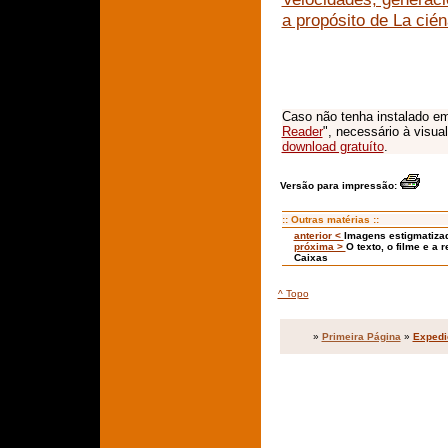
a propósito de La cié
Caso não tenha instalado em
Reader
", necessário à visua
download gratuíto
.
Versão para impressão:
:: Outras matérias ::
anterior <
Imagens estigmatizad
próxima >
O texto, o filme e a 
Caixas
^ Topo
»
Primeira Página
»
Expedi