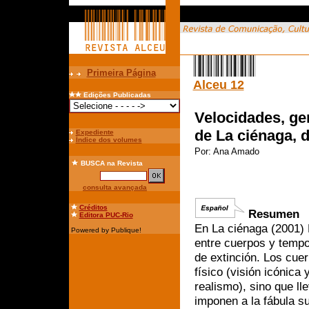
Primeira Página
Alceu 12
Edições Publicadas
Velocidades, ge
de La ciénaga, 
Expediente
Índice dos volumes
Por:
Ana Amado
BUSCA
na Revista
consulta avançada
Créditos
Resumen
Editora PUC-Rio
En La ciénaga (2001) 
Powered by Publique!
entre cuerpos y tempo
de extinción. Los cue
físico (visión icónica
realismo), sino que ll
imponen a la fábula s