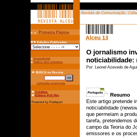
Primeira Página
Alceu 13
Edições Publicadas
O jornalismo inv
noticiabilidade:
Expediente
Índice dos volumes
Por:
Leonel Azevedo de Agui
BUSCA
na Revista
consulta avançada
Créditos
Resumo
Editora PUC-Rio
Este artigo pretende i
Powered by Publique!
noticiabilidade (newsw
que permeiam a produç
tarefa, pretendemos d
campo da Teoria do Jo
emissores e os proces