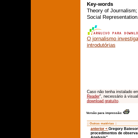
Key-words
Theory of Journalism;
Social Representation
O jornalismo investiga
introdutórias
Caso não tenha instalado em
Reader
", necessário à visua
download gratuíto
.
Versão para impressão:
:: Outras matérias ::
anterior <
Gregory Bateson,
procedimentos de observaç
Analysis"