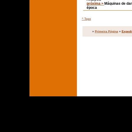
próxima >
Máquinas de dar 
época
^ Topo
»
Primeira Página
»
Expedi