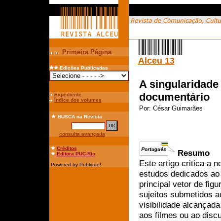
Primeira Página
Alceu 13
Edições Publicadas
A singularidade 
documentário
Expediente
Índice dos volumes
Por:
César Guimarães
BUSCA
na Revista
consulta avançada
Créditos
Resumo
Editora PUC-Rio
Este artigo critica a 
Powered by Publique!
estudos dedicados ao
principal vetor de figu
sujeitos submetidos a
visibilidade alcançada
aos filmes ou ao disc