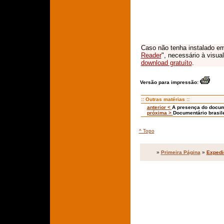
Caso não tenha instalado em
Reader
", necessário à visua
download gratuíto
.
Versão para impressão:
:: Outras matérias ::
anterior <
A presença do docum
próxima >
Documentário brasil
^ Topo
»
Primeira Página
»
Expedi