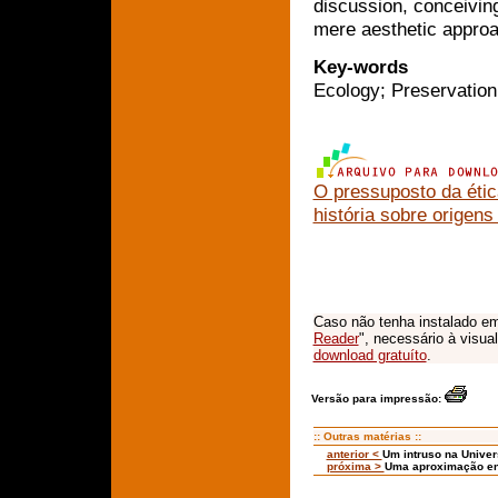
discussion, conceivin
mere aesthetic approac
Key-words
Ecology; Preservation;
O pressuposto da éti
história sobre origen
Caso não tenha instalado em
Reader
", necessário à visua
download gratuíto
.
Versão para impressão:
:: Outras matérias ::
anterior <
Um intruso na Unive
próxima >
Uma aproximação ent