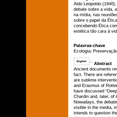
Aldo Leopoldo (1940),
debate sobre a vida, 
na mídia, nas reuniõe
sobre o papel da Étic
concebendo Ética com
estética tão cara à v
Palavras-chave
Ecologia; Preservação;
Abstract
Ancient documents reve
fact. There are refere
are sublime interventi
and Erasmus of Rotter
have discussed “Deep 
Chardin and, later, of
Nowadays, the debate a
visible in the media, i
intends to question th