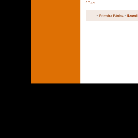
^ Topo
»
Primeira Página
»
Expedi