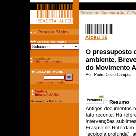
Primeira Página
Alceu 16
Edições Publicadas
O pressuposto d
ambiente. Breve
Expediente
Índice dos volumes
do Movimento A
BUSCA
na Revista
Por:
Pedro Celso Campos
consulta avançada
Créditos
Editora PUC-Rio
Resumo
Powered by Publique!
Antigos documentos r
fato recente. Há refe
intervenções sublimes
Erasmo de Roterdam. 
“ecologia profunda”, a