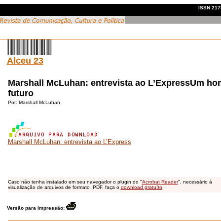
ISSN 2175
Alceu 23
Marshall McLuhan: entrevista ao L’ExpressUm h
futuro
Por:
Marshall McLuhan
Marshall McLuhan: entrevista ao L’Express
Caso não tenha instalado em seu navegador o plugin do "
Acrobat Reader
", necessário à
visualização de arquivos de formato .PDF, faça o
download gratuíto
.
Versão para impressão: