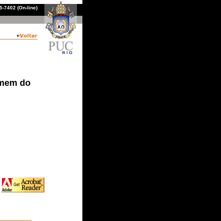
-7402 (On-line)
omem do