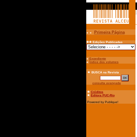
Primeira Página
Edições Publicadas
Expediente
Índice dos volumes
BUSCA
na Revista
consulta avançada
Créditos
Editora PUC-Rio
Powered by Publique!