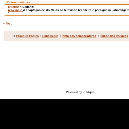
:: Outras matérias ::
anterior <
Editorial
próxima >
A adaptação de Os Maias na televisão brasileira e portuguesa - abordage
1
^ Topo
»
Primeira Página
»
Expediente
»
Nota aos colaboradores
»
Índice dos volumes
Powered by Publique!