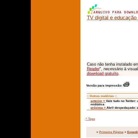
TV digital e educação
Caso não tenha instalado em
Reader
", necessário à visua
download gratuíto
.
Versão para impressão:
:: Outras matérias ::
anterior <
Vale tudo no Twitter:
midiática
próxima >
Abril despedaçado: 
^ Topo
»
Primeira Página
»
Expedi