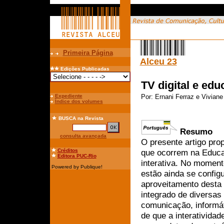
Primeira Página
Alceu 23
Edições Publicadas
TV digital e ed
Expediente
Por:
Ernani Ferraz e Viviane
Índice dos volumes
BUSCA
na Revista
Resumo
consulta avançada
O presente artigo pr
Créditos
que ocorrem na Educaç
Editora PUC-Rio
interativa. No moment
Powered by Publique!
estão ainda se config
aproveitamento desta t
integrado de diversa
comunicação, informát
de que a interatividad