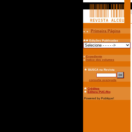
Primeira Página
Edições Publicadas
Expediente
Índice dos volumes
BUSCA
na Revista
consulta avançada
Créditos
Editora PUC-Rio
Powered by Publique!