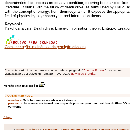
denominates this process as creative perdition, referring to examples fro
literature. It starts with the study of death drive, as formulated by Freud, an
with the concept of energy, from thermodynamic. It exposes the appropriat
field of physics by psychoanalysis and information theory.
Keywords
Psychoanalysis; Death drive; Energy; Information theory; Entropy; Creatio
Caos e criação: a dinâmica da perdição criadora
Caso não tenha instalado em seu navegador o plugin do "
Acrobat Reader
", necessário à
visualização de arquivos de formato .PDF, faça o
download gratuíto
.
Versão para impressão:
:: Outras matérias ::
anterior <
McLuhan entre conceitos e aforismos
próxima >
As marcas da história no corpo da personagem: uma análise do filme "O d
vermelho"
^ Topo
»
Primeira Página
»
Expediente
»
Nota aos colaboradores
»
Índice dos volumes