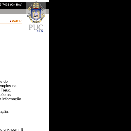
-7402 (On-line)
 e do
xemplos na
 Freud,
põe as
a informação.
iação.
nd unknown. It