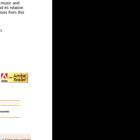
m music and
d its relation
ions from this
n.
eserto
»
Entre em contato