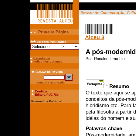
Primeira Página
Alceu 3
Edições Publicadas
A pós-modernid
Expediente
Por:
Ronaldo Lima Lins
Índice dos volumes
BUSCA
na Revista
consulta avançada
Resumo
Créditos
O texto que aqui se a
Editora PUC-Rio
conceitos da pós-mode
Powered by Publique!
hibridismo etc. Para 
pela filosofia a parti
idéias do homem e su
Palavras-chave
Pós-modernidade, ambi