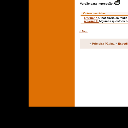
Versão para impressão:
:: Outras matérias ::
anterior <
O noticiário da mídia
próxima >
Algumas questões so
^ Topo
»
Primeira Página
»
Expedi