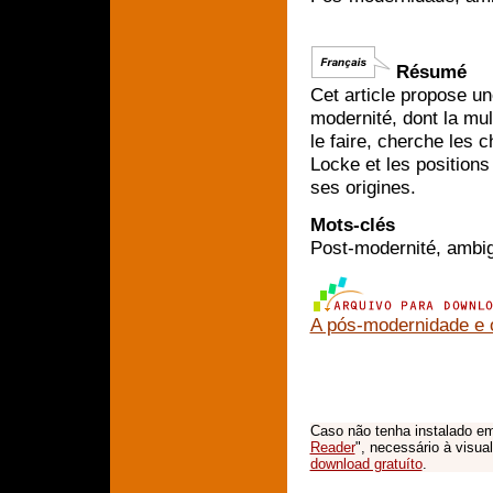
Résumé
Cet article propose un
modernité, dont la multi
le faire, cherche les 
Locke et les positions
ses origines.
Mots-clés
Post-modernité, ambigu
A pós-modernidade e 
Caso não tenha instalado em
Reader
", necessário à visua
download gratuíto
.