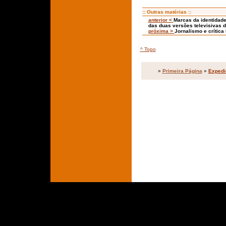
:: Outras matérias ::
anterior <
Marcas da identidade
das duas versões televisivas d
próxima >
Jornalismo e crítica
^ Topo
»
Primeira Página
»
Expedi