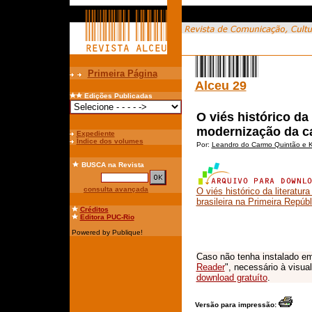
Primeira Página
Alceu 29
Edições Publicadas
O viés histórico da
modernização da cap
Expediente
Índice dos volumes
Por:
Leandro do Carmo Quintão e K
BUSCA
na Revista
consulta avançada
O viés histórico da literatu
brasileira na Primeira Repúbl
Créditos
Editora PUC-Rio
Powered by Publique!
Caso não tenha instalado em
Reader
", necessário à visua
download gratuíto
.
Versão para impressão: