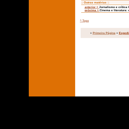
:: Outras matérias ::
anterior <
Jornalismo e crítica 
próxima >
Cinema e literatura:
^ Topo
»
Primeira Página
»
Expedi