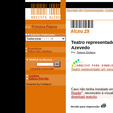
Primeira Página
Alceu 29
Edições Publicadas
Teatro representad
Azevedo
Expediente
Índice dos volumes
Por:
Tatiana Siciliano
BUSCA
na Revista
consulta avançada
Teatro representado em jorn
Créditos
Editora PUC-Rio
Powered by Publique!
Caso não tenha instalado em
Reader
", necessário à visua
download gratuíto
.
Versão para impressão: