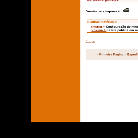
Versão para impressão:
:: Outras matérias ::
anterior <
Configuração do mito
próxima >
Esfera pública em re
^ Topo
»
Primeira Página
»
Expedi