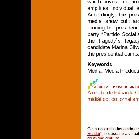
which invest in br
amplifies individual 
Accordingly, the pres
medial show built a
running for presidenc
party “Partido Socialis
the tragedy`s lega
candidate Marina Silv
the presidential campa
Keywords
Media. Media Productio
A morte de Eduardo Ca
midiático: do jornalis
Caso não tenha instalado em
Reader
", necessário à visua
download gratuíto
.