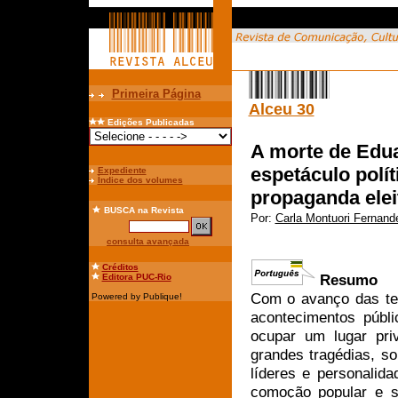
Primeira Página
Alceu 30
Edições Publicadas
A morte de Edua
espetáculo polít
Expediente
Índice dos volumes
propaganda elei
BUSCA
na Revista
Por:
Carla Montuori Fernand
consulta avançada
Créditos
Resumo
Editora PUC-Rio
Com o avanço das te
Powered by Publique!
acontecimentos públi
ocupar um lugar pri
grandes tragédias, s
líderes e personalida
comoção popular e s