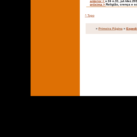
anterior <
v.16 n.31, jul./dez.20
próxima >
Religião, crença e s
^ Topo
»
Primeira Página
»
Expedi