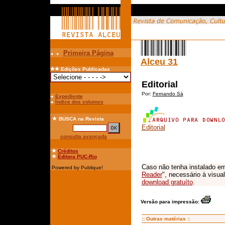
Primeira Página
Alceu 31
Edições Publicadas
Editorial
Por:
Fernando Sá
Expediente
Índice dos volumes
BUSCA
na Revista
Editorial
consulta avançada
Créditos
Editora PUC-Rio
Caso não tenha instalado em
Powered by Publique!
Reader
", necessário à visua
download gratuíto
.
Versão para impressão:
:: Outras matérias ::