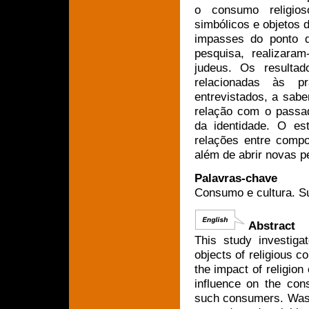
o consumo religioso
simbólicos e objetos d
impasses do ponto d
pesquisa, realizara
judeus. Os resultad
relacionadas às p
entrevistados, a saber
relação com o passad
da identidade. O es
relações entre compo
além de abrir novas p
Palavras-chave
Consumo e cultura. Sub
Abstract
This study investig
objects of religious c
the impact of religio
influence on the const
such consumers. Was 