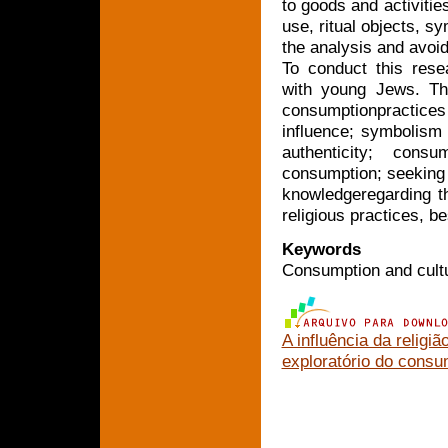
to goods and activitie
use, ritual objects, sy
the analysis and avoid
To conduct this rese
with young Jews. The
consumptionpractices 
influence; symbolism 
authenticity; cons
consumption; seeking i
knowledgeregarding t
religious practices, b
Keywords
Consumption and cultur
A influência da relig
exploratório do consu