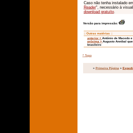
Caso não tenha instalado em
Reader
", necessário à visua
download gratuíto
.
Versão para impressão:
:: Outras matérias ::
anterior <
António de Macedo e 
próxima >
Augusto Annibal quer
brasileiro
^ Topo
»
Primeira Página
»
Expedi