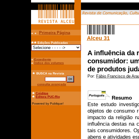
Primeira Página
Alceu 31
Edições Publicadas
A influência da
consumidor: um
Expediente
Índice dos volumes
de produtos jud
BUSCA
na Revista
Por:
Fábio Francisco de Arau
consulta avançada
Créditos
Resumo
Editora PUC-Rio
Este estudo investig
Powered by Publique!
objetos de consumo rel
impacto da religião 
influência destas na c
tais consumidores. Op
abens e atividades es