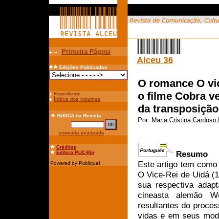
Primeira Página
Alceu 36
Edições Publicadas
O romance O vic
o filme Cobra v
Expediente
Índice dos volumes
da transposição
BUSCA
na Revista
Por:
Maria Cristina Cardoso 
consulta avançada
Créditos
Resumo
Editora PUC-Rio
Este artigo tem como
Powered by Publique!
O Vice-Rei de Uidá (1
sua respectiva adapt
cineasta alemão We
resultantes do proces
vidas e em seus modo