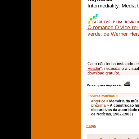
Intermediality. Media
O romance O vice-rei 
verde, de Werner Herz
Caso não tenha instalado em
Reader
", necessário à visua
download gratuíto
.
Versão para impressão:
:: Outras matérias ::
anterior <
Memória da músic
próxima >
A construção hi
discursivas da autoridade
de Notícias, 1962-1963)
^ Topo