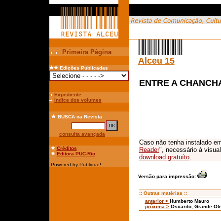
Primeira Página
Alceu 15
Edições Publicadas
ENTRE A CHANCHA
Expediente
Índice dos volumes
BUSCA
na Revista
consulta avançada
Caso não tenha instalado em
Créditos
Reader
", necessário à visua
Editora PUC-Rio
download gratuíto
.
Powered by Publique!
Versão para impressão:
:: Outras matérias ::
anterior <
Humberto Mauro
próxima >
Oscarito, Grande Ot