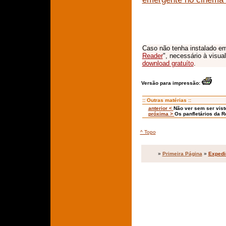
Caso não tenha instalado em
Reader
", necessário à visua
download gratuíto
.
Versão para impressão:
:: Outras matérias ::
anterior <
Não ver sem ser vist
próxima >
Os panfletários da R
^ Topo
»
Primeira Página
»
Expedi