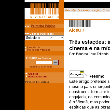
Primeira Página
Alceu 7
Edições Publicadas
Três estações:
cinema e na míd
Expediente
Índice dos volumes
Por:
Eduardo José Tollendal
BUSCA
na Revista
consulta avançada
Créditos
Resumo
Editora PUC-Rio
Este artigo pretende 
Powered by Publique!
mesmo país emergente
constroem, formal e i
engajada, da comunic
é o Vietnã, mas poder
estéticas que as obra