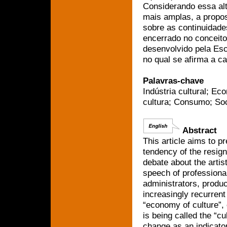
Considerando essa al
mais amplas, a propost
sobre as continuidade
encerrado no conceito 
desenvolvido pela Esc
no qual se afirma a ca
Palavras-chave
Indústria cultural; Ec
cultura; Consumo; Soc
Abstract
This article aims to p
tendency of the resign
debate about the artist
speech of professional
administrators, produ
increasingly recurren
“economy of culture”, 
is being called the “c
change as an indicator