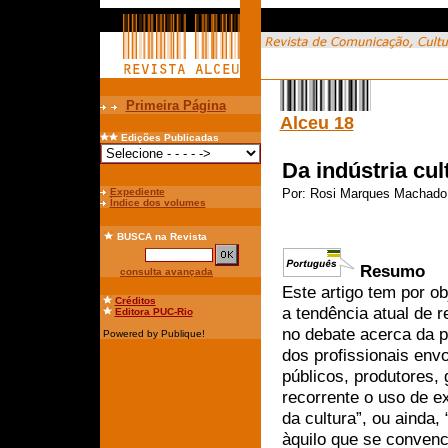
Primeira Página
Alceu 18
Edições Publicadas
Da indústria cul
Expediente
Por:
Rosi Marques Machado
Índice dos volumes
BUSCA
na Revista
Resumo
consulta avançada
Este artigo tem por o
Créditos
a tendência atual de 
Editora PUC-Rio
no debate acerca da pr
Powered by Publique!
dos profissionais env
públicos, produtores, 
recorrente o uso de e
da cultura”, ou ainda, 
àquilo que se convenci