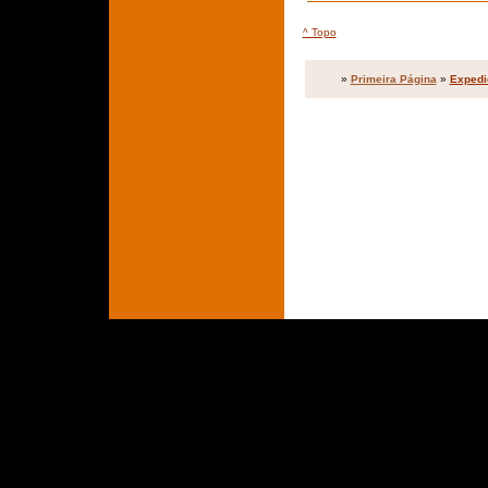
^ Topo
»
Primeira Página
»
Expedi