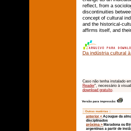
reflect, from a sociolo
discontinuities betwe
concept of cultural in
and the historical-cul
affirms itself, and thei
Da indústria cultural 
Caso não tenha instalado em
Reader
", necessário à visua
download gratuíto
.
Versão para impressão:
:: Outras matérias ::
anterior <
Açougue da alma:
disciplinados
próxima >
Maradona ou Bir
argentinas a partir de inst