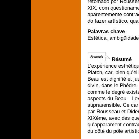
retomado por Rousseau
XIX, com questioname
aparentemente contradi
do fazer artístico, qua
Palavras-chave
Estética, ambigüidade,
Résumé
L’expérience esthétiq
Platon, car, bien qu’e
Beau est dignifié et ju
divin, dans le Phèdre.
comme le degré exista
aspects du Beau – l’e
suprasensible. Ce cara
par Rousseau et Didero
XIXème, avec des que
qu’apparament contradi
du côté du pôle artist