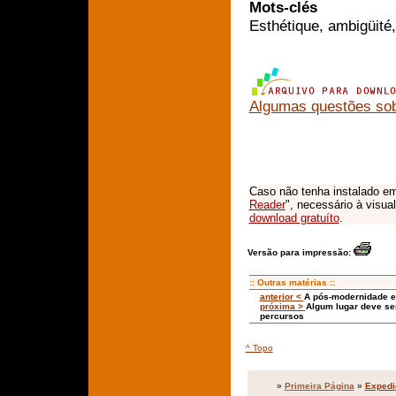
Mots-clés
Esthétique, ambigüité,
Algumas questões sob
Caso não tenha instalado em
Reader
", necessário à visua
download gratuíto
.
Versão para impressão:
:: Outras matérias ::
anterior <
A pós-modernidade e
próxima >
Algum lugar deve se
percursos
^ Topo
»
Primeira Página
»
Expedi