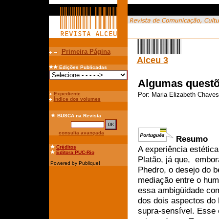
Primeira Página
Alceu 3
Edições Publicadas
Algumas questõe
Expediente
Por:
Maria Elizabeth Chaves
Índice dos volumes
BUSCA
na Revista
consulta avançada
Resumo
Créditos
A experiência estétic
Editora PUC-Rio
Platão, já que, embor
Powered by Publique!
Phedro, o desejo do be
mediação entre o huma
essa ambigüidade com
dos dois aspectos do 
supra-sensível. Esse 