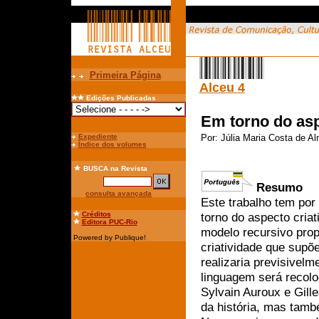
Primeira Página
Alceu 4
Edições Publicadas
Em torno do asp
Expediente
Por:
Júlia Maria Costa de A
Índice dos volumes
BUSCA
na Revista
Resumo
consulta avançada
Este trabalho tem por
Créditos
torno do aspecto cria
Editora PUC-Rio
modelo recursivo pro
Powered by Publique!
criatividade que supõe
realizaria previsivelme
linguagem será recolo
Sylvain Auroux e Gill
da história, mas tamb