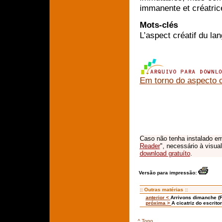
immanente et créatric
Mots-clés
L’aspect créatif du la
Em torno do aspecto c
Caso não tenha instalado em
Reader
", necessário à visua
download gratuíto
.
Versão para impressão:
:: Outras matérias ::
anterior <
Arrivons dimanche (F
próxima >
A cicatriz do escrit
^ Topo