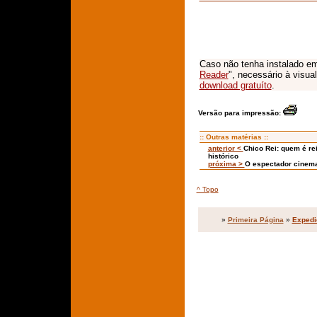
Caso não tenha instalado em
Reader
", necessário à visua
download gratuíto
.
Versão para impressão:
:: Outras matérias ::
anterior <
Chico Rei: quem é rei
histórico
próxima >
O espectador cinemat
^ Topo
»
Primeira Página
»
Expedi