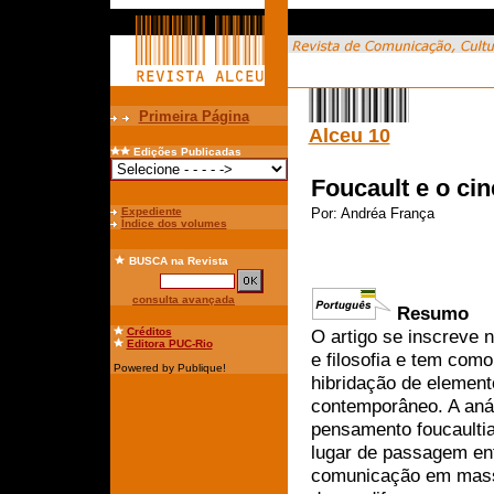
Primeira Página
Alceu 10
Edições Publicadas
Foucault e o c
Expediente
Por:
Andréa França
Índice dos volumes
BUSCA
na Revista
consulta avançada
Resumo
Créditos
O artigo se inscreve 
Editora PUC-Rio
e filosofia e tem com
Powered by Publique!
hibridação de element
contemporâneo. A aná
pensamento foucaultia
lugar de passagem en
comunicação em massa