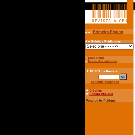
Primeira Página
Edições Publicadas
Expediente
Índice dos volumes
BUSCA
na Revista
consulta avançada
Créditos
Editora PUC-Rio
Powered by Publique!