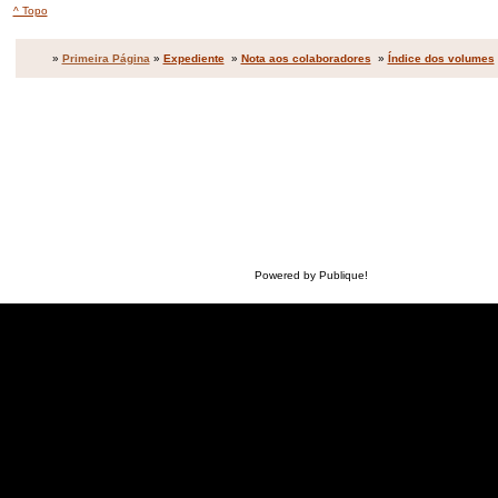
^ Topo
»
Primeira Página
»
Expediente
»
Nota aos colaboradores
»
Índice dos volumes
Powered by Publique!