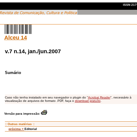
ISSN 2175
Alceu 14
v.7 n.14, jan./jun.2007
Sumário
Caso não tenha instalado em seu navegador o plugin do "
Acrobat Reader
", necessário à
visualização de arquivos de formato .PDF, faça o
download gratuíto
.
Versão para impressão:
:: Outras matérias ::
próxima >
Editorial