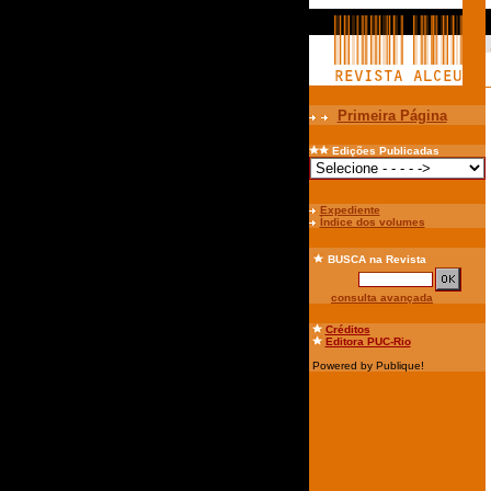
Primeira Página
Edições Publicadas
Expediente
Índice dos volumes
BUSCA
na Revista
consulta avançada
Créditos
Editora PUC-Rio
Powered by Publique!