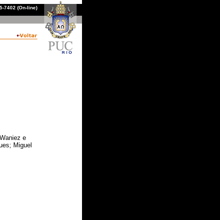
-7402 (On-line)
 Waniez e
ues; Miguel