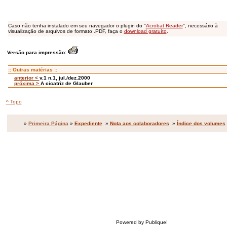
Caso não tenha instalado em seu navegador o plugin do "
Acrobat Reader
", necessário à
visualização de arquivos de formato .PDF, faça o
download gratuíto
.
Versão para impressão:
:: Outras matérias ::
anterior <
v.1 n.1, jul./dez.2000
próxima >
A cicatriz de Glauber
^ Topo
»
Primeira Página
»
Expediente
»
Nota aos colaboradores
»
Índice dos volumes
Powered by Publique!