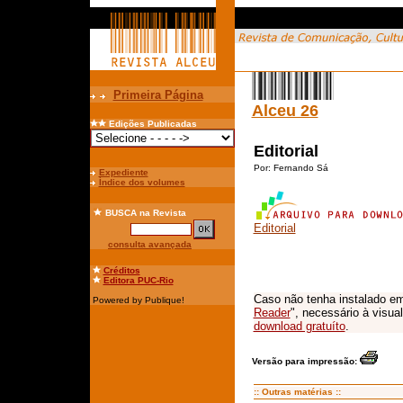
Primeira Página
Alceu 26
Edições Publicadas
Editorial
Por:
Fernando Sá
Expediente
Índice dos volumes
BUSCA
na Revista
Editorial
consulta avançada
Créditos
Editora PUC-Rio
Caso não tenha instalado em
Powered by Publique!
Reader
", necessário à visua
download gratuíto
.
Versão para impressão:
:: Outras matérias ::