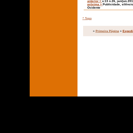
anterior <
v.13 n.26, jan/jun.20
próxima >
Publicidade, silênci
Ocidente
^ Topo
»
Primeira Página
»
Expedi