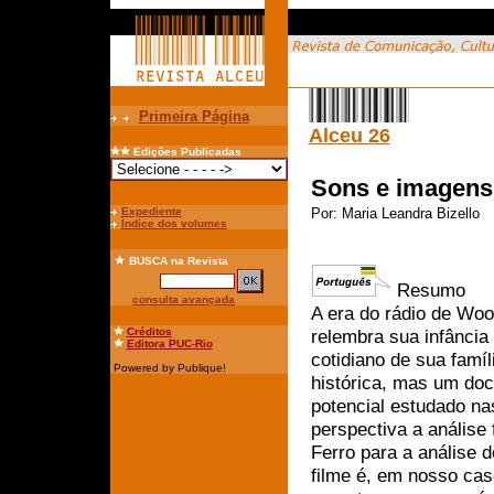
Primeira Página
Alceu 26
Edições Publicadas
Sons e imagens 
Expediente
Por:
Maria Leandra Bizello
Índice dos volumes
BUSCA
na Revista
Resumo
consulta avançada
A era do rádio de Woo
Créditos
relembra sua infância 
Editora PUC-Rio
cotidiano de sua famí
Powered by Publique!
histórica, mas um doc
potencial estudado na
perspectiva a análise
Ferro para a análise
filme é, em nosso cas