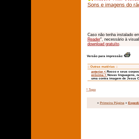
Sons e imagens do rád
Caso não tenha instalado em
Reader
", necessário à visua
download gratuíto
.
Versão para impressão:
:: Outras matérias ::
anterior <
Rocco e seus corpos
próxima >
Novas linguagens, n
uma contra imagem de Jesus C
^ Topo
»
Primeira Página
»
Expedi