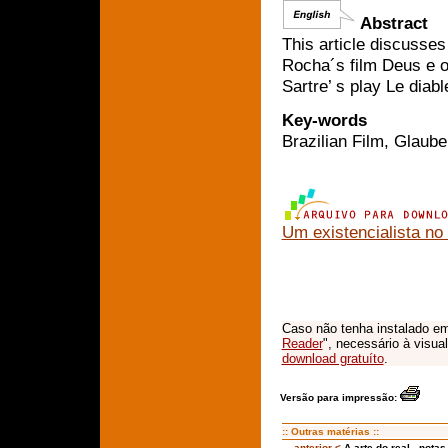
Abstract
This article discusses
Rocha´s film Deus e o
Sartre’ s play Le diabl
Key-words
Brazilian Film, Glaube
Um existencialista no
Caso não tenha instalado em
Reader
", necessário à visua
download gratuíto
.
Versão para impressão:
:: Outras matérias ::
anterior <
A arte do real - nota