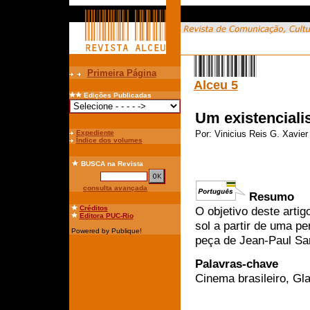
Primeira Página
Alceu 5
Edições Publicadas
Um existenciali
Expediente
Por:
Vinicius Reis G. Xavier
Índice dos volumes
BUSCA
na Revista
consulta avançada
Resumo
Créditos
O objetivo deste artig
Editora PUC-Rio
sol a partir de uma pe
Powered by Publique!
peça de Jean-Paul Sa
Palavras-chave
Cinema brasileiro, Gl