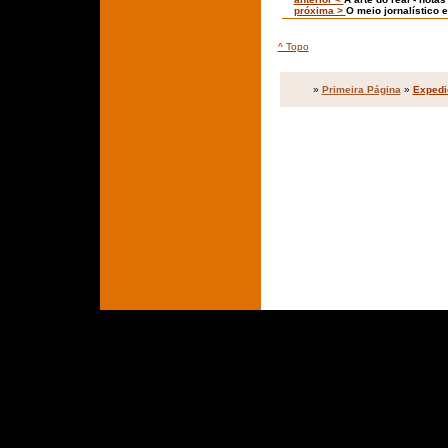
próxima >
O meio jornalístico 
^ Topo
»
Primeira Página
»
Expedi