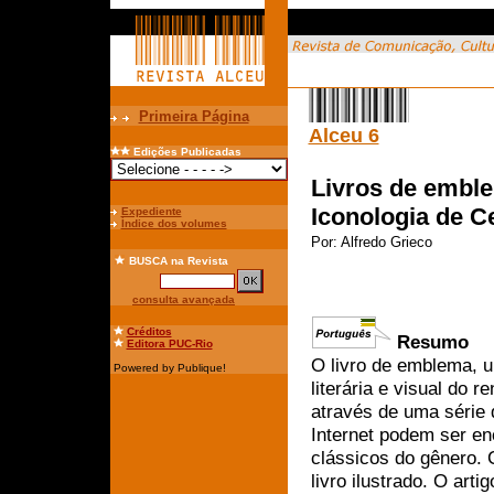
Primeira Página
Alceu 6
Edições Publicadas
Livros de emble
Iconologia de C
Expediente
Índice dos volumes
Por:
Alfredo Grieco
BUSCA
na Revista
consulta avançada
Créditos
Resumo
Editora PUC-Rio
O livro de emblema, u
Powered by Publique!
literária e visual do
através de uma série
Internet podem ser en
clássicos do gênero. 
livro ilustrado. O arti