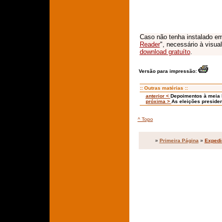
Caso não tenha instalado em
Reader
", necessário à visua
download gratuíto
.
Versão para impressão:
:: Outras matérias ::
anterior <
Depoimentos à meia l
próxima >
As eleições presiden
^ Topo
»
Primeira Página
»
Expedi