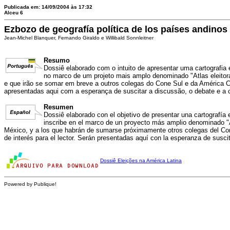
Publicada em: 14/09/2004 às 17:32
Alceu 6
Ezbozo de geografía política de los países andinos
Jean-Michel Blanquer, Fernando Giraldo e Willibald Sonnleitner
Resumo
Dossiê elaborado com o intuito de apresentar uma cartografia e
no marco de um projeto mais amplo denominado "Atlas eleitor
e que irão se somar em breve a outros colegas do Cone Sul e da América Ce
apresentadas aqui com a esperança de suscitar a discussão, o debate e a 
Resumen
Dossiê elaborado con el objetivo de presentar una cartografía 
inscribe en el marco de un proyecto más amplio denominado "A
México, y a los que habrán de sumarse próximamente otros colegas del Cono 
de interés para el lector. Serán presentadas aquí con la esperanza de suscit
Dossiê Eleições na América Latina
Powered by Publique!