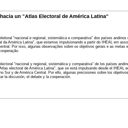
 hacia un "Atlas Electoral de América Latina"
leitoral "nacional e regional, sistemática e comparativa" dos países andinos 
al da América Latina", que estamos impulsionando a partir do IHEAL em asso
ntral. Por isso, algunas observações sobre os objetivos gerais e as metas e
cooperação.
electoral "nacional y regional, sistemática y comparativa" de los países andin
tlas electoral de América Latina", que se está impulsando desde el IHEAL en 
Sur y de América Central. Por ello, algunas precisiones sobre los objetivos
ar la discusión, el debate y la cooperación.