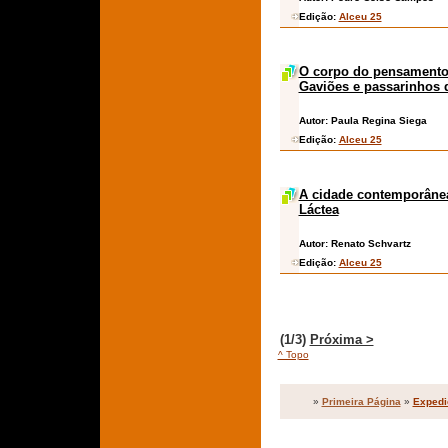
Edição:
Alceu 25
O corpo do pensamento:
Gaviões e passarinhos d
Autor:
Paula Regina Siega
Edição:
Alceu 25
A cidade contemporânea
Láctea
Autor:
Renato Schvartz
Edição:
Alceu 25
(1/3)
Próxima >
^ Topo
»
Primeira Página
»
Expedi