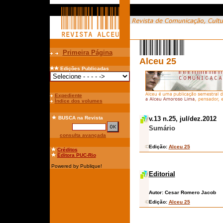
Primeira Página
Alceu 25
Edições Publicadas
Expediente
Índice dos volumes
BUSCA
na Revista
v.13 n.25, jul/dez.2012
Sumário
consulta avançada
Edição:
Alceu 25
Créditos
Editora PUC-Rio
Powered by Publique!
Editorial
Autor:
Cesar Romero Jacob
Edição:
Alceu 25