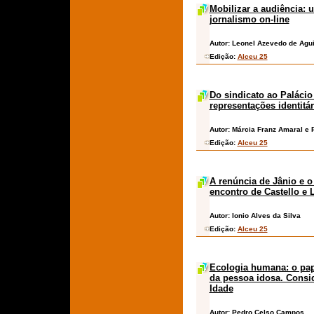
Mobilizar a audiência:
jornalismo on-line
Autor:
Leonel Azevedo de Aguia
Edição:
Alceu 25
Do sindicato ao Palácio
representações identitá
Autor:
Márcia Franz Amaral e P
Edição:
Alceu 25
A renúncia de Jânio e 
encontro de Castello e 
Autor:
Ionio Alves da Silva
Edição:
Alceu 25
Ecologia humana: o pap
da pessoa idosa. Consi
Idade
Autor:
Pedro Celso Campos