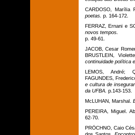
CARDOSO, Marília R
poetas
.
p. 164-172.
FERRAZ, Ernani e SO
novos tempos
.
p. 49-61.
JACOB, Cesar Romero
BRUSTLEIN, Violett
continuidade política e
LEMOS, André; QU
FAGUNDES, Frederic
e cultura de insegura
da UFBA
.
p.143-153.
McLUHAN, Marshal.
PEREIRA, Miguel. Ab
62-70.
PRÓCHNO, Caio Césa
dos Santos.
Encontro