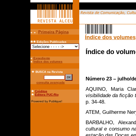
Primeira Página
Índice dos volumes
Edições Publicadas
Índice do volum
Expediente
Índice dos volumes
BUSCA
na Revista
Número 23 – julho/d
consulta avançada
AQUINO, Maria Cla
Créditos
visibilidade da ficçã
Editora PUC-Rio
p. 34-48.
Powered by Publique!
ATEM, Guilherme Ner
BARBALHO, Alexan
cultural e consumo n
estação das Docas e