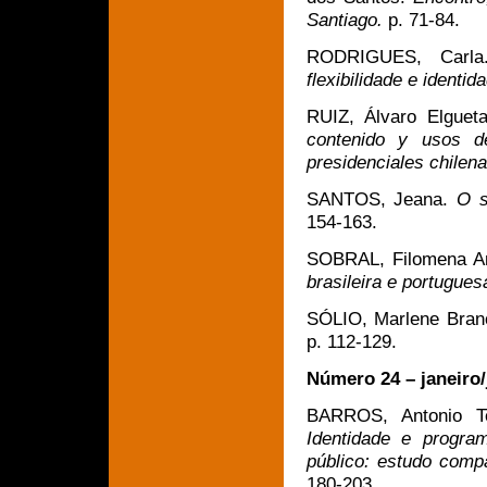
Santiago.
p. 71-84.
RODRIGUES, Carl
flexibilidade e identid
RUIZ, Álvaro Elgue
contenido y usos de
presidenciales chilen
SANTOS, Jeana.
O s
154-163.
SOBRAL, Filomena A
brasileira e portugue
SÓLIO, Marlene Bra
p. 112-129.
Número 24 – janeiro
BARROS, Antonio T
Identidade e progr
público: estudo compa
180-203.