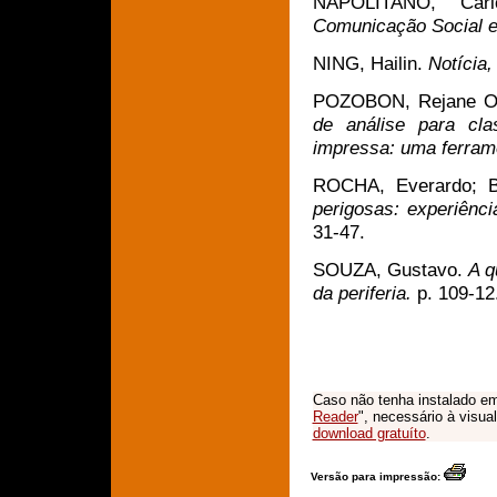
NAPOLITANO, Ca
Comunicação Social e
NING, Hailin.
Notícia,
POZOBON, Rejane Ol
de análise para cla
impressa: uma ferram
ROCHA, Everardo; 
perigosas: experiênc
31-47.
SOUZA, Gustavo.
A q
da periferia
.
p. 109-12
Caso não tenha instalado em
Reader
", necessário à visua
download gratuíto
.
Versão para impressão: