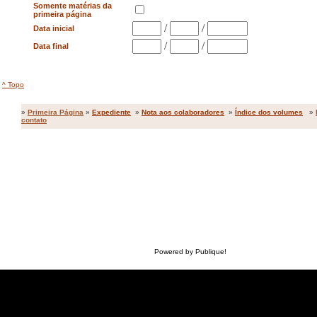
Somente matérias da
primeira página
/
/
Data inicial
/
/
Data final
^ Topo
»
Primeira Página
»
Expediente
»
Nota aos colaboradores
»
Índice dos volumes
»
contato
Powered by Publique!