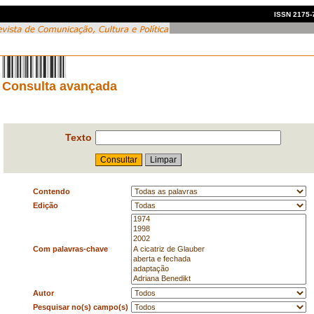
ISSN 2175-7
Consulta avançada
Texto
Contendo
Edição
Com palavras-chave
Autor
Pesquisar no(s) campo(s)