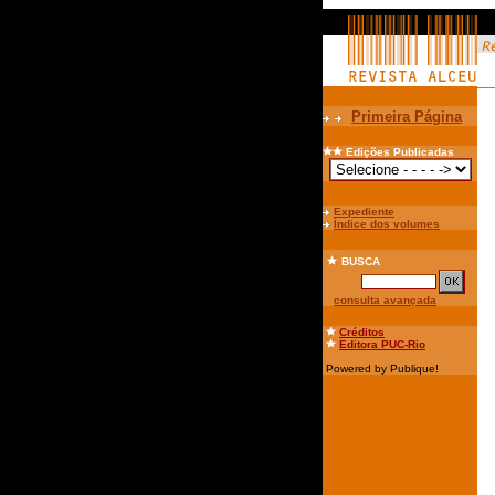
Primeira Página
Edições Publicadas
Expediente
Índice dos volumes
BUSCA
consulta avançada
Créditos
Editora PUC-Rio
Powered by Publique!