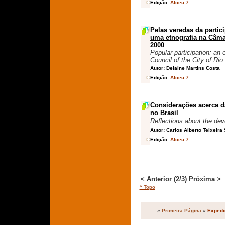
Edição:
Alceu 7
Pelas veredas da partic
uma etnografia na Câmar
2000
Popular participation: an 
Council of the City of Rio
Autor:
Delaine Martins Costa
Edição:
Alceu 7
Considerações acerca da
no Brasil
Reflections about the deve
Autor:
Carlos Alberto Teixeira
Edição:
Alceu 7
< Anterior
(2/3)
Próxima >
^ Topo
»
Primeira Página
»
Expedi