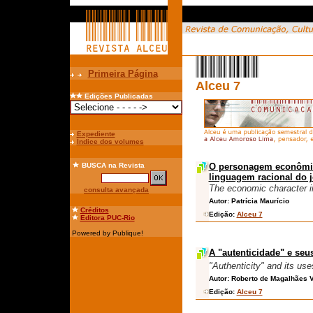
Primeira Página
Alceu 7
Edições Publicadas
Expediente
Índice dos volumes
BUSCA
na Revista
O personagem econômic
linguagem racional do 
The economic character i
consulta avançada
Autor:
Patrícia Maurício
Créditos
Edição:
Alceu 7
Editora PUC-Rio
Powered by Publique!
A "autenticidade" e seu
"Authenticity" and its use
Autor:
Roberto de Magalhães 
Edição:
Alceu 7