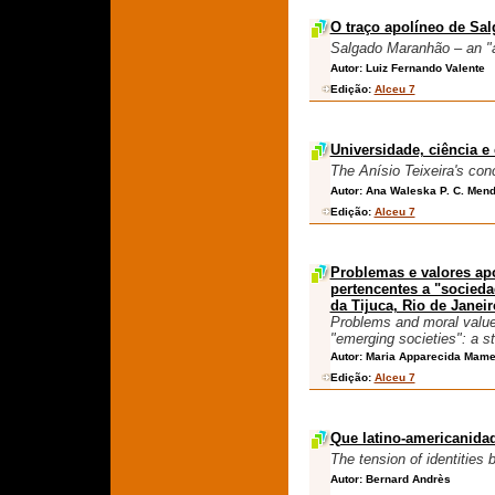
O traço apolíneo de Sa
Salgado Maranhão – an "a
Autor:
Luiz Fernando Valente
Edição:
Alceu 7
Universidade, ciência e
The Anísio Teixeira's con
Autor:
Ana Waleska P. C. Men
Edição:
Alceu 7
Problemas e valores apo
pertencentes a "socied
da Tijuca, Rio de Janeir
Problems and moral value
"emerging societies": a s
Autor:
Maria Apparecida Mame
Edição:
Alceu 7
Que latino-americanidad
The tension of identities
Autor:
Bernard Andrès