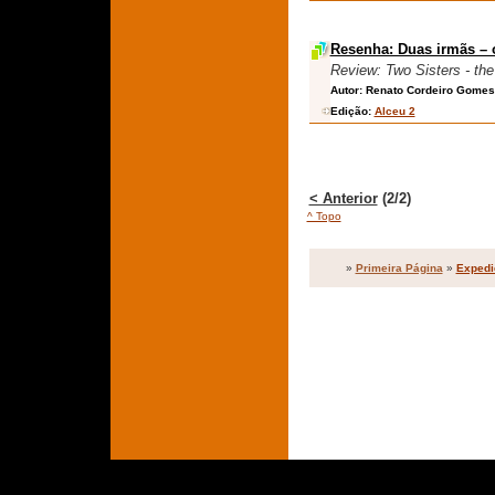
Resenha: Duas irmãs – 
Review: Two Sisters - th
Autor:
Renato Cordeiro Gomes
Edição:
Alceu 2
< Anterior
(2/2)
^ Topo
»
Primeira Página
»
Expedi