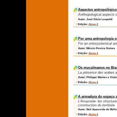
Aspectos antropológicos
Anthropological aspects 
Autor:
José Sávio Leopoldi
Edição:
Alceu 2
Por uma antropologia o
For an ontosystemical an
Autor:
Mércio Pereira Gomes
Edição:
Alceu 2
Os muçulmanos no Brasi
La présence des arabes au
Autor:
Philippe Waniez e Violet
Edição:
Alceu 2
A armadura do espaço 
L’Amazonie: les structure
construction du territoire
Autor:
Neli Aparecida de Mello
Edição:
Alceu 2