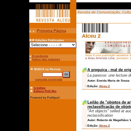
Primeira Página
Alceu 2
Edições Publicadas
Expediente
Índice dos volumes
BUSCA
na Revista
A preguiça - mal de ori
La paresse: une lecture de
consulta avançada
Autor:
Eneida Maria de Souza
Edição:
Alceu 2
Créditos
Editora PUC-Rio
Powered by Publique!
Leilão de "objetos de ar
reclassificação de objet
"Art objects"
selled at auc
reclassification
Autor:
Roberto de Magalhães 
Edição:
Alceu 2