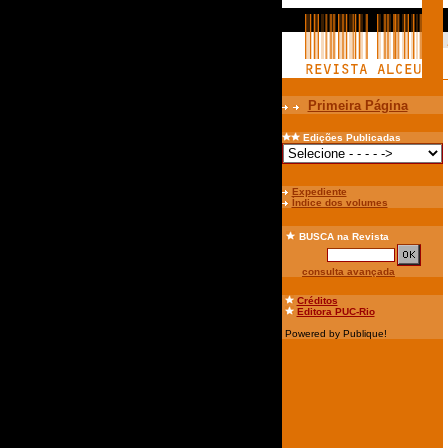
Primeira Página
Edições Publicadas
Expediente
Índice dos volumes
BUSCA
na Revista
consulta avançada
Créditos
Editora PUC-Rio
Powered by Publique!