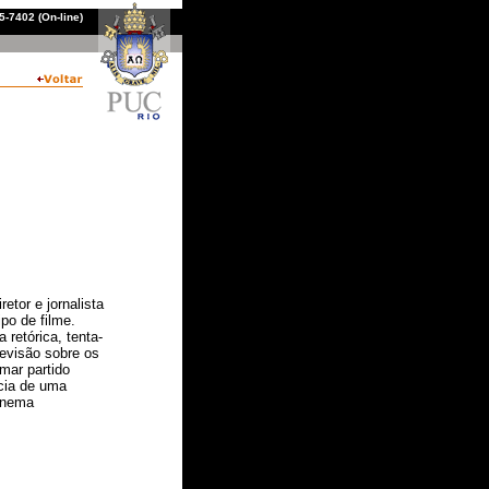
-7402 (On-line)
etor e jornalista
po de filme.
 retórica, tenta-
evisão sobre os
mar partido
ncia de uma
cinema