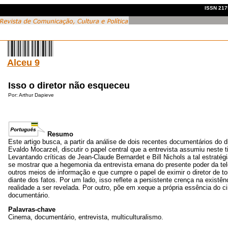
ISSN 2175
Alceu 9
Isso o diretor não esqueceu
Por:
Arthur Dapieve
Resumo
Este artigo busca, a partir da análise de dois recentes documentários do dir
Evaldo Mocarzel, discutir o papel central que a entrevista assumiu neste ti
Levantando críticas de Jean-Claude Bernardet e Bill Nichols a tal estratégia
se mostrar que a hegemonia da entrevista emana do presente poder da tel
outros meios de informação e que cumpre o papel de eximir o diretor de to
diante dos fatos. Por um lado, isso reflete a persistente crença na existê
realidade a ser revelada. Por outro, põe em xeque a própria essência do 
documentário.
Palavras-chave
Cinema, documentário, entrevista, multiculturalismo.