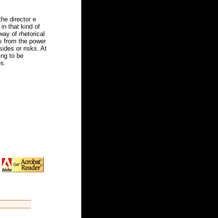
he director e
in that kind of
way of rhetorical
s from the power
sides or risks. At
ing to be
s.