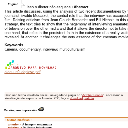
Isso o diretor não esqueceu
Abstract
This article discusses, using the analysis of two recent documentaries by t
journalist Evaldo Mocarzel, the central role that the interview has occupied 
film. Raising criticism from Jean-Claude Bernardet and Bill Nichols to this 
strategy, the text tries to show that the hegemony of interviewing emanate
of television over the other midia and that it allows the director not to take 
one hand, that reflects the persistent faith in the existence of a reality wait
revealed. At another, it challenges the very essence of documentary movie
Key-words
Cinema, documentary, interview, multiculturalism.
alceu_n9_dapieve.pdf
Caso não tenha instalado em seu navegador o plugin do "
Acrobat Reader
", necessário à
visualização de arquivos de formato .PDF, faça o
download gratuíto
.
Versão para impressão:
:: Outras matérias ::
anterior <
A imagem encarnada
próxima >
De lixo e bricolagem