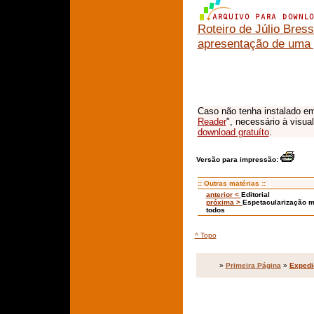
Roteiro de Júlio Bres
apresentação de uma 
Caso não tenha instalado em
Reader
", necessário à visua
download gratuíto
.
Versão para impressão:
:: Outras matérias ::
anterior <
Editorial
próxima >
Espetacularização mi
todos
^ Topo
»
Primeira Página
»
Expedi