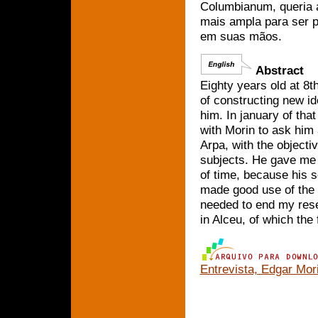
Columbianum, queria a
mais ampla para ser p
em suas mãos.
Abstract
Eighty years old at 8t
of constructing new id
him. In january of th
with Morin to ask him 
Arpa, with the objecti
subjects. He gave me t
of time, because his s
made good use of the 
needed to end my resea
in Alceu, of which the 
Entrevista, Edgar Mor