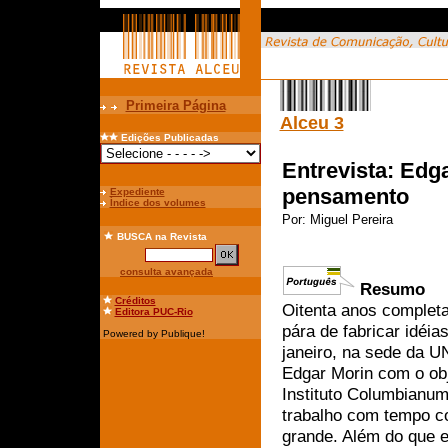
Primeira Página
Alceu 3
Edições Publicadas
Entrevista: Edga
pensamento
Expediente
Índice dos volumes
Por:
Miguel Pereira
BUSCA
na Revista
consulta avançada
Resumo
Créditos
Oitenta anos completa
Editora PUC-Rio
pára de fabricar idéi
Powered by Publique!
janeiro, na sede da 
Edgar Morin com o obj
Instituto Columbianu
trabalho com tempo co
grande. Além do que 