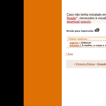
Caso não tenha instalado em
Reader
", necessário à visua
download gratuíto
.
Versão para impressão:
:: Outras matérias ::
anterior <
Editorial
próxima >
A mulher, o corpo e 
^ Topo
»
Primeira Página
»
Expedi