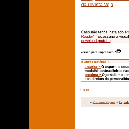
da revista Veja
Caso não tenha instalado em
Reader
", necessário à visua
download gratuíto
.
Versão para impressão:
:: Outras matérias ::
anterior <
O esporte e seus 
medalhistasbrasileiros na
próxima >
O jornalismo com
aos direitos da personalid
^ Topo
»
Primeira Página
»
Expedi