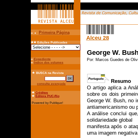
Primeira Página
Alceu 28
Edições Publicadas
George W. Bush 
Expediente
Por:
Marcos Guedes de Olive
Índice dos volumes
BUSCA
na Revista
Resumo
consulta avançada
O artigo aplica a An
Créditos
sobre os dois primei
Editora PUC-Rio
George W. Bush, no in
Powered by Publique!
antiamericanismo ou p
A análise conclui qu
solidariedade global
manifesta após o ataq
uma imagem negativa