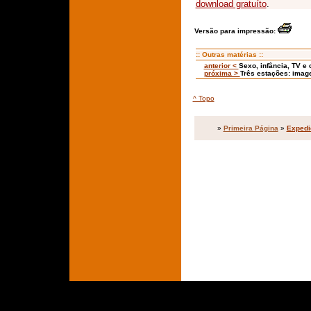
download gratuíto
.
Versão para impressão:
:: Outras matérias ::
anterior <
Sexo, infância, TV e
próxima >
Três estações: imag
^ Topo
»
Primeira Página
»
Expedi