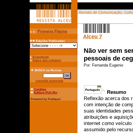
Primeira Página
Alceu 7
Edições Publicadas
Não ver sem ser
pessoais de ceg
Expediente
Índice dos volumes
Por:
Fernanda Eugenio
BUSCA
na Revista
consulta avançada
Créditos
Resumo
Editora PUC-Rio
Reflexão acerca dos 
Powered by Publique!
com intenção de comp
suas identidades pes
atribuições e aquisiç
internet como veículo 
assumido pelo recurso